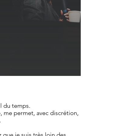
il du temps.
, me permet, avec discrétion,
.
 que je suis très loin des