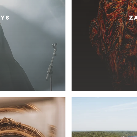
AYS
Z