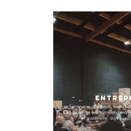
ENTREP
Séminaire, colloque, team bui
Organiser un événement d'entrep
et matérielle, doit auss